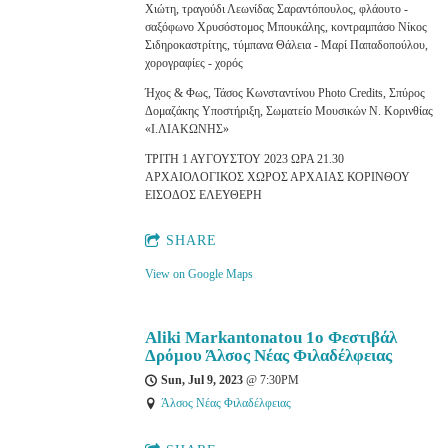
Χιώτη, τραγούδι Λεωνίδας Σαραντόπουλος, φλάουτο -
σαξόφωνο Χρυσόστομος Μπουκάλης, κοντραμπάσο Νίκος
Σιδηροκαστρίτης, τύμπανα Θάλεια - Μαρί Παπαδοπούλου,
χορογραφίες - χορός
Ήχος & Φως, Τάσος Κωνσταντίνου Photo Credits, Σπύρος
Δομαζάκης Υποστήριξη, Σωματείο Μουσικών Ν. Κορινθίας
«Ι.ΛΙΑΚΩΝΗΣ»
ΤΡΙΤΗ 1 ΑΥΓΟΥΣΤΟΥ 2023 ΩΡΑ 21.30
ΑΡΧΑΙΟΛΟΓΙΚΟΣ ΧΩΡΟΣ ΑΡΧΑΙΑΣ ΚΟΡΙΝΘΟΥ
ΕΙΣΟΔΟΣ ΕΛΕΥΘΕΡΗ
SHARE
View on Google Maps
Aliki Markantonatou 1ο Φεστιβάλ
Δρόμου Άλσος Νέας Φιλαδέλφειας
Sun, Jul 9, 2023
@
7:30PM
Άλσος Νέας Φιλαδέλφειας