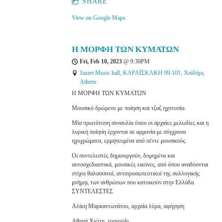
SHARE
View on Google Maps
Η ΜΟΡΦΗ ΤΩΝ ΚΥΜΑΤΩΝ
Fri, Feb 10, 2023
@
9:30PM
Jazzet Music hall, ΚΑΡΑΪΣΚΑΚΗ 99-101, Χαϊδάρι,
Athens
Η ΜΟΡΦΗ ΤΩΝ ΚΥΜΑΤΩΝ
Μουσικό δρώμενο με ποίηση και τζαζ ηχοτοπία.
Μία πρωτότυπη συναυλία όπου οι αρχαίες μελωδίες και η
λυρική ποίηση έρχονται σε αρμονία με σύγχρονα
ηχοχρώματα, ερμηνευμένα από πέντε μουσικούς.
Οι συντελεστές δημιουργούν, δομημένα και
αυτοσχεδιαστικά, μουσικές εικόνες, από όπου αναδύονται
στίχοι θαλασσινοί, αντιπροσωπευτικοί της συλλογικής
μνήμης των ανθρώπων που κατοικούν στην Ελλάδα.
ΣΥΝΤΕΛΕΣΤΕΣ
Αλίκη Μαρκαντωνάτου, αρχαία λύρα, αφήγηση
Αθηνά Χιώτη, τραγούδι