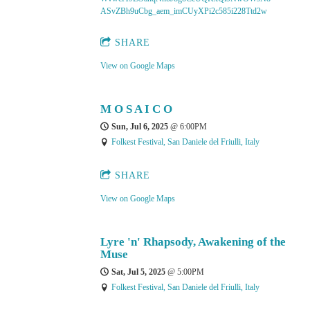
ASvZBh9uCbg_aem_imCUyXPi2c585i228Ttd2w
SHARE
View on Google Maps
M O S A I C O
Sun, Jul 6, 2025
@
6:00PM
Folkest Festival, San Daniele del Friulli, Italy
SHARE
View on Google Maps
Lyre 'n' Rhapsody, Awakening of the
Muse
Sat, Jul 5, 2025
@
5:00PM
Folkest Festival, San Daniele del Friulli, Italy