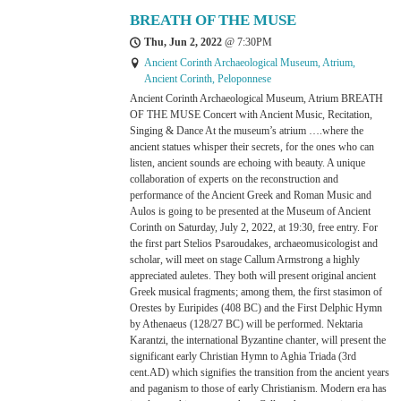
BREATH OF THE MUSE
Thu, Jun 2, 2022
@
7:30PM
Ancient Corinth Archaeological Museum, Atrium,
Ancient Corinth, Peloponnese
Ancient Corinth Archaeological Museum, Atrium BREATH
OF THE MUSE Concert with Ancient Music, Recitation,
Singing & Dance At the museum’s atrium ….where the
ancient statues whisper their secrets, for the ones who can
listen, ancient sounds are echoing with beauty. A unique
collaboration of experts on the reconstruction and
performance of the Ancient Greek and Roman Music and
Aulos is going to be presented at the Museum of Ancient
Corinth on Saturday, July 2, 2022, at 19:30, free entry. For
the first part Stelios Psaroudakes, archaeomusicologist and
scholar, will meet on stage Callum Armstrong a highly
appreciated auletes. They both will present original ancient
Greek musical fragments; among them, the first stasimon of
Orestes by Euripides (408 BC) and the First Delphic Hymn
by Athenaeus (128/27 BC) will be performed. Nektaria
Karantzi, the international Byzantine chanter, will present the
significant early Christian Hymn to Aghia Triada (3rd
cent.AD) which signifies the transition from the ancient years
and paganism to those of early Christianism. Modern era has