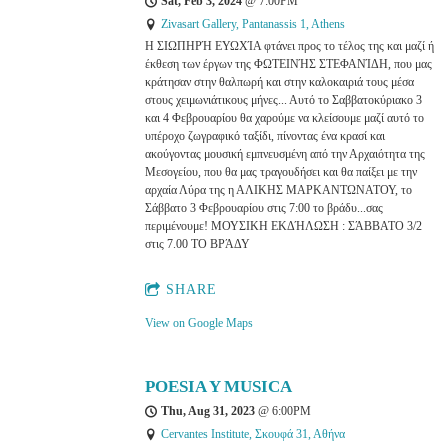
Sat, Feb 3, 2024
@
7:00PM
Zivasart Gallery, Pantanassis 1, Athens
Η ΣΙΩΠΗΡΉ ΕΥΩΧΊΑ φτάνει προς το τέλος της και μαζί ή
έκθεση των έργων της ΦΩΤΕΙΝΉΣ ΣΤΕΦΑΝΊΔΗ, που μας
κράτησαν στην θαλπωρή και στην καλοκαιριά τους μέσα
στους χειμωνιάτικους μήνες... Αυτό το Σαββατοκύριακο 3
και 4 Φεβρουαρίου θα χαρούμε να κλείσουμε μαζί αυτό το
υπέροχο ζωγραφικό ταξίδι, πίνοντας ένα κρασί και
ακούγοντας μουσική εμπνευσμένη από την Αρχαιότητα της
Μεσογείου, που θα μας τραγουδήσει και θα παίξει με την
αρχαία Λύρα της η ΑΛΙKHΣ ΜΑΡΚΑΝΤΩΝΑΤΟΥ, το
Σάββατο 3 Φεβρουαρίου στις 7:00 το βράδυ...σας
περιμένουμε! ΜΟΥΣΙΚΗ ΕΚΔΉΛΩΣΗ : ΣΆΒΒΑΤΟ 3/2
στις 7.00 ΤΟ ΒΡΆΔΥ
SHARE
View on Google Maps
POESIA Y MUSICA
Thu, Aug 31, 2023
@
6:00PM
Cervantes Institute, Σκουφά 31, Αθήνα