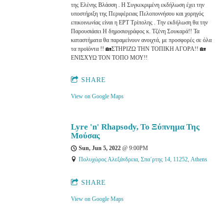
της Ελένης Βλάσση . Η Συγκεκριμένη εκδήλωση έχει την
υποστήριξη της Περιφέρειας Πελοποννήσου και χορηγός
επικοινωνίας είναι η ΕΡΤ Τρίπολης . Την εκδήλωση θα την
Παρουσιάσει Η δημοσιογράφος κ. Τζένη Σουκαρά!! Τα
καταστήματα θα παραμείνουν ανοιχτά, με προσφορές σε όλα
τα προϊόντα !! 🏡ΣΤΗΡΙΖΩ ΤΗΝ ΤΟΠΙΚΗ ΑΓΟΡΑ!! 🏡
ΕΝΙΣΧΥΩ ΤΟΝ ΤΟΠΟ ΜΟΥ!!
SHARE
View on Google Maps
Lyre 'n' Rhapsody, Το Ξύπνημα Της
Μούσας
Sun, Jun 5, 2022
@
9:00PM
Πολυχώρος Αλεξάνδρεια, Σπα΄ρτης 14, 11252, Athens
SHARE
View on Google Maps