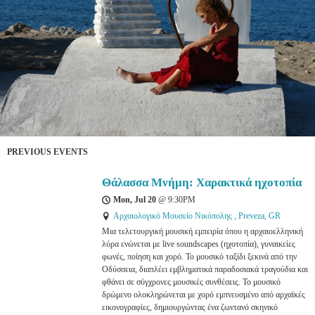
PREVIOUS EVENTS
Θάλασσα Μνήμη: Χαρακτικά ηχοτοπία
Mon, Jul 20
@
9:30PM
Αρχαιολογικό Μουσείο Νικόπολης , Preveza, GR
Μια τελετουργική μουσική εμπειρία όπου η αρχαιοελληνική
λύρα ενώνεται με live soundscapes (ηχοτοπία), γυναικείες
φωνές, ποίηση και χορό. Το μουσικό ταξίδι ξεκινά από την
Οδύσσεια, διαπλέει εμβληματικά παραδοσιακά τραγούδια και
φθάνει σε σύγχρονες μουσικές συνθέσεις. Το μουσικό
δρώμενο ολοκληρώνεται με χορό εμπνευσμένο από αρχαϊκές
εικονογραφίες, δημιουργώντας ένα ζωντανό σκηνικό