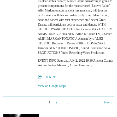
its place at this concert, where Callum Armstrong is going to
present compositions for the reconstructed "Louvre Aulos".
Aliki Markantonatou, ancient lyre musician, will join the
performance with her reconstructed lyre and Aliki Stenou,
actor and dancer with vast experience on Ancient Greek
Drama, will participate both as actor and dancer. WITH
STELIOS PSAROUDAKES, Recitation – Voice CALLUM
ARMSTRONG, Aulos NEKTARIA KARANTZI, Chanter
ALIKI MARKANTONATOU, Ancient Lyre ALIKI
STENOU, Recitation - Dance SPIROS DOMAZAKIS,
Director NENAD RADOSEVIC, Sound Production ATW
PRODUCTIONS Video Recording/Video Production
EVENT INFO Saturday, July 2, 2022 19:30 Ancient Corinth
Archaeological Museum, Atrium Free Entry
SHARE
View on Google Maps
1
2
…
5
Next