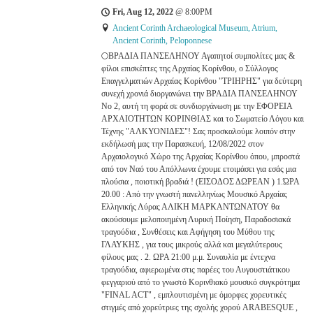
Fri, Aug 12, 2022
@
8:00PM
Ancient Corinth Archaeological Museum, Atrium,
Ancient Corinth, Peloponnese
🌕ΒΡΑΔΙΑ ΠΑΝΣΕΛΗΝΟΥ Αγαπητοί συμπολίτες μας &
φίλοι επισκέπτες της Αρχαίας Κορίνθου, ο Σύλλογος
Επαγγελματιών Αρχαίας Κορίνθου "ΤΡΙΗΡΗΣ" για δεύτερη
συνεχή χρονιά διοργανώνει την ΒΡΑΔΙΑ ΠΑΝΣΕΛΗΝΟΥ
Νο 2, αυτή τη φορά σε συνδιοργάνωση με την ΕΦΟΡΕΙΑ
ΑΡΧΑΙΟΤΗΤΩΝ ΚΟΡΙΝΘΙΑΣ και το Σωματείο Λόγου και
Τέχνης "ΑΛΚΥΟΝΙΔΕΣ"! Σας προσκαλούμε λοιπόν στην
εκδήλωσή μας την Παρασκευή, 12/08/2022 στον
Αρχαιολογικό Χώρο της Αρχαίας Κορίνθου όπου, μπροστά
από τον Ναό του Απόλλωνα έχουμε ετοιμάσει για εσάς μια
πλούσια , ποιοτική βραδιά ! (ΕΙΣΟΔΟΣ ΔΩΡΕΑΝ ) 1.ΏΡΑ
20.00 : Από την γνωστή πανελληνίως Μουσικό Αρχαίας
Ελληνικής Λύρας ΑΛΙΚΗ ΜΑΡΚΑΝΤΩΝΑΤΟΥ θα
ακούσουμε μελοποιημένη Λυρική Ποίηση, Παραδοσιακά
τραγούδια , Συνθέσεις και Αφήγηση του Μύθου της
ΓΛΑΥΚΗΣ , για τους μικρούς αλλά και μεγαλύτερους
φίλους μας . 2. ΩΡΑ 21:00 μ.μ. Συναυλία με έντεχνα
τραγούδια, αφιερωμένα στις παρέες του Αυγουστιάτικου
φεγγαριού από το γνωστό Κορινθιακό μουσικό συγκρότημα
"FINAL ACT" , εμπλουτισμένη με όμορφες χορευτικές
στιγμές από χορεύτριες της σχολής χορού ARABESQUE ,