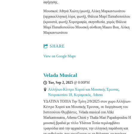
αφήγησης.
Μουσικοί: Αθηνά Χιώτη (φωνή), Αλίκη Μαρκαντωνάτου
(αρχαιοελληνική λύρα, φωνή), Θάλεια Μαρί Παπαδοπούλου
(κρουστά, φωνή) Χορογραφία, σκηνοθεσία, χορός Θάλεια
Μαρί Παπαδοπούλου Μουσική σύνθεση Mauro Bon, Αλίκη
Μαρκαντωνάτου
SHARE
View on Google Maps
Velada Musical
Tue, Sep 2, 2025
@
8:00PM
Αλλήλων-Κέντρο Χορού και Μουσικής Έρευνας,
Νευροκοπίου 18, Κεραμεικός, Athens
ΥΔΑΤΙΝΑ ΤΟΠΙΑ Την Τρίτη 2/9/2025 στον χωρο Αλλήλων-
Κέντρο Χορού και Μουσικής Έρευνας, σε διοργάνωση του
Ινστιτούτου Θερβάντες. Velada musical con Aliki
Markantonatou, Athena Chioti y Thalia Mari Papadopoulou Η
μουσική βραδιά με τίτλο Υδάτινα Τοπία περιλαμβάνει
τραγούδια από την αρχαιότητα, την ελληνική παράδοση και
τη μυθολογία, που σχετίζονται με τη θάλασσα, τα ποτάμια,