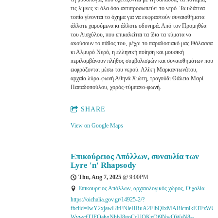
τις λίμνες κι όλα όσα αντιπροσωπεύει το νερό. Τα υδάτινα
τοπία γίνονται το όχημα για να εκφραστούν συναισθήματα
άλλοτε χαρούμενα κι άλλοτε οδυνηρά. Από τον Προμηθέα
του Αισχύλου, που επικαλείται τα ίδια τα κύματα να
ακούσουν το πάθος του, μέχρι το παραδοσιακό μας Θάλασσα
κι Αλμυρό Νερό, η ελληνική ποίηση και μουσική
περιλαμβάνουν πλήθος συμβολισμών και συναισθημάτων που
εκφράζονται μέσω του νερού. Αλίκη Μαρκαντωνάτου,
αρχαία λύρα-φωνή Αθηνά Χιώτη, τραγούδι Θάλεια Μαρί
Παπαδοπούλου, χορός-τύμπανο-φωνή.
SHARE
View on Google Maps
Επικούρειος Απόλλων, συναυλία των
Lyre 'n' Rhapsody
Thu, Aug 7, 2025
@
9:00PM
Επικουρειος Απόλλων, αρχαιολογικός χώρος, Οιχαλία
https://oichalia.gov.gr/14925-2/?
fbclid=IwY2xjawL8tFNleHRuA2FlbQIxMABicmlkETFz
WvwcfTJEOahqNhbJ8goCcUQKxQi9NwOWsN8--