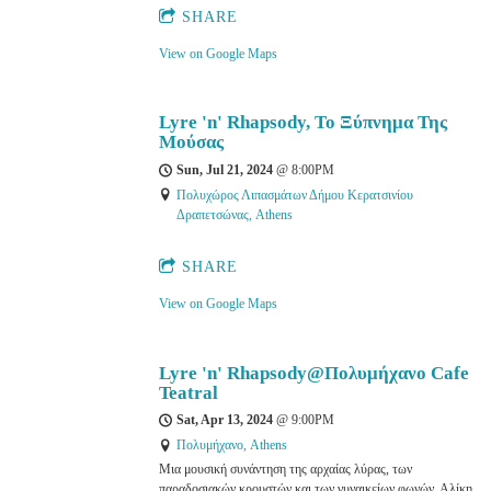
SHARE
View on Google Maps
Lyre 'n' Rhapsody, Το Ξύπνημα Της
Μούσας
Sun, Jul 21, 2024
@
8:00PM
Πολυχώρος Λιπασμάτων Δήμου Κερατσινίου
Δραπετσώνας, Athens
SHARE
View on Google Maps
Lyre 'n' Rhapsody@Πολυμήχανο Cafe
Teatral
Sat, Apr 13, 2024
@
9:00PM
Πολυμήχανο, Athens
Μια μουσική συνάντηση της αρχαίας λύρας, των
παραδοσιακών κρουστών και των γυναικείων φωνών. Αλίκη